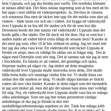
hela Uppsala, och jag ska berätta just varför. Det nordiska klimatet
är nästan alltid skit. Det finns nästan ingenting som är bra med att bo
här uppe i norr utifrån ett väderperspektiv. Ja, förvisso är vårarna
och somrarna fina men de täcker inte upp för det mörka som sker på
vintern – både inom oss och ute i vädret. Att bygga ett väderskydd
över Uppsala är en bra idé för staden och för de som bor där.
Dessutom borde det inte stanna vid väderskydd i Uppsala utan det
borde gälla i fler städer. Det får dock stå för dem. Har ni som bor i
staden märkt att vädret blivit extra dåligt de senaste åren? Kanske är
det mest jag som, efter 10 år här, tröttnat en aning. Jag ser snart inte
hur jag ska orka vara kvar. Ett väderskydd som täcker Uppsala är
förstås en utopi, men en väldigt fin sådan om ni frågar mig. Det är
något med Östersjön som stör mig. Det är samma sak när jag är nere
i Stockholm. En känsla av att vattnet, det grumliga och sjuka,
förpestar staden på något vis. Jag tänker att detta imaginära
väderskydd över Uppsala skulle motverka även detta. Det skulle
hålla borta kalla och smutsiga vindar från öst. Vi skulle klara oss
undan den där stanken av tång. Vi skulle slippa känslan av bräckt
vatten slå mot våra kinder. Kanske är detta något som det mestadels
är jag som tänker på, men det gör det nästan bara ännu mer verkligt
för mig. Nej, ett väderskydd över Uppsala skulle vara bra av många
olika anledningar. Som om jag inte redan presenterat värdiga
anledningar så ska jag ju förstås ta den mer
samhälleliga/arbetsmässiga aspekten av det. Tänk hur många jobb
ett väderskydd över Uppsala skulle öppna för. Kan ni tänka er? Ja,