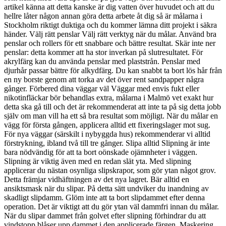
artikel känna att detta kanske är dig vatten över huvudet och att du
hellre låter någon annan göra detta arbete åt dig så är målarna i
Stockholm riktigt duktiga och du kommer lämna ditt projekt i säkra
händer. Välj rätt penslar Välj rätt verktyg när du målar. Använd bra
penslar och rollers för ett snabbare och bättre resultat. Skär inte ner
penslar: detta kommer att ha stor inverkan på slutresultatet. För
akrylfärg kan du använda penslar med plaststrån. Penslar med
djurhår passar bättre för alkydfärg. Du kan snabbt ta bort lös hår från
en ny borste genom att torka av det över rent sandpapper några
gånger. Förbered dina väggar väl Väggar med envis fukt eller
nikotinfläckar bör behandlas extra, målarna i Malmö vet exakt hur
detta ska gå till och det är rekommenderat att inte ta på sig detta jobb
själv om man vill ha ett så bra resultat som möjligt. När du målar en
vägg för första gången, applicera alltid ett fixeringslager mot sug.
För nya väggar (särskilt i nybyggda hus) rekommenderar vi alltid
förstrykning, ibland två till tre gånger. Slipa alltid Slipning är inte
bara nödvändig för att ta bort oönskade ojämnheter i väggen.
Slipning är viktig även med en redan slät yta. Med slipning
applicerar du nästan osynliga slipskrapor, som gör ytan något grov.
Detta främjar vidhäftningen av det nya lagret. Bär alltid en
ansiktsmask när du slipar. På detta sätt undviker du inandning av
skadligt slipdamm. Glöm inte att ta bort slipdammet efter denna
operation. Det är viktigt att du gör ytan väl dammfri innan du målar.
När du slipar dammet från golvet efter slipning förhindrar du att
vindstopp blåser upp dammet i den applicerade färgen. Maskering