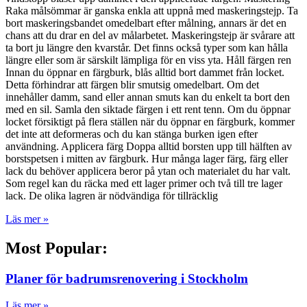
Raka målsömmar är ganska enkla att uppnå med maskeringstejp. Ta
bort maskeringsbandet omedelbart efter målning, annars är det en
chans att du drar en del av målarbetet. Maskeringstejp är svårare att
ta bort ju längre den kvarstår. Det finns också typer som kan hålla
längre eller som är särskilt lämpliga för en viss yta. Håll färgen ren
Innan du öppnar en färgburk, blås alltid bort dammet från locket.
Detta förhindrar att färgen blir smutsig omedelbart. Om det
innehåller damm, sand eller annan smuts kan du enkelt ta bort den
med en sil. Samla den siktade färgen i ett rent tenn. Om du öppnar
locket försiktigt på flera ställen när du öppnar en färgburk, kommer
det inte att deformeras och du kan stänga burken igen efter
användning. Applicera färg Doppa alltid borsten upp till hälften av
borstspetsen i mitten av färgburk. Hur många lager färg, färg eller
lack du behöver applicera beror på ytan och materialet du har valt.
Som regel kan du räcka med ett lager primer och två till tre lager
lack. De olika lagren är nödvändiga för tillräcklig
Läs mer »
Most Popular:
Planer för badrumsrenovering i Stockholm
Läs mer »