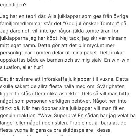
egentligen?
Jag har en teori där. Alla julklappar som ges från övriga
familjemedlemmar står det ”God jul önskar Tomten” på.
Jag däremot, vill inte ge någon jäkla tomte äran för
julklapparna jag har köpt. Nej tack, jag skriver minsann
mitt eget namn. Detta gör att det blir mycket mer
personligt när Tomten delar ut mina paket. Det brukar
uppskattas både av barnen och av mig själv. En win-win
situation, eller hur?
Det är svårare att införskaffa julklappar till vuxna. Detta
skulle säkert de allra flesta hålla med om. Svårigheten
ligger förstås i flera olika aspekter. Dels så vill man hitta
något som personen verkligen behöver. Något hen inte
tänkt på. När hen öppnar sina julklappar vill man få en
genuin reaktion. ”Wow! Superbra! En sådan har jag velat ha
länge” eller något i den stilen. Problemet är bara att de
flesta vuxna är ganska bra skådespelare i dessa