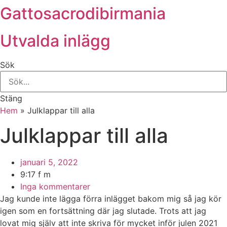
Gattosacrodibirmania
Hoppa
till
innehåll
Utvalda inlägg
Sök
Stäng
Hem
»
Julklappar till alla
Julklappar till alla
januari 5, 2022
9:17 f m
Inga kommentarer
Jag kunde inte lägga förra inlägget bakom mig så jag kör
igen som en fortsättning där jag slutade. Trots att jag
lovat mig själv att inte skriva för mycket inför julen 2021