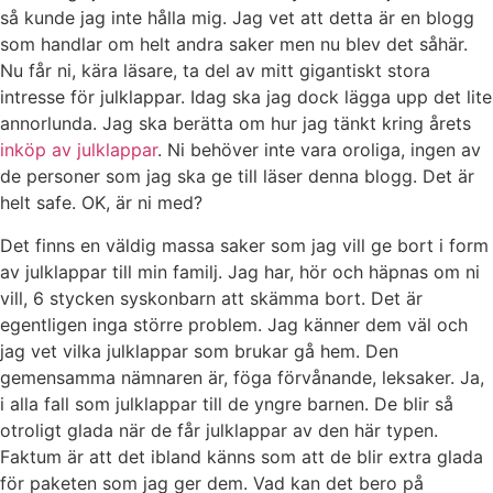
så kunde jag inte hålla mig. Jag vet att detta är en blogg
som handlar om helt andra saker men nu blev det såhär.
Nu får ni, kära läsare, ta del av mitt gigantiskt stora
intresse för julklappar. Idag ska jag dock lägga upp det lite
annorlunda. Jag ska berätta om hur jag tänkt kring årets
inköp av julklappar
. Ni behöver inte vara oroliga, ingen av
de personer som jag ska ge till läser denna blogg. Det är
helt safe. OK, är ni med?
Det finns en väldig massa saker som jag vill ge bort i form
av julklappar till min familj. Jag har, hör och häpnas om ni
vill, 6 stycken syskonbarn att skämma bort. Det är
egentligen inga större problem. Jag känner dem väl och
jag vet vilka julklappar som brukar gå hem. Den
gemensamma nämnaren är, föga förvånande, leksaker. Ja,
i alla fall som julklappar till de yngre barnen. De blir så
otroligt glada när de får julklappar av den här typen.
Faktum är att det ibland känns som att de blir extra glada
för paketen som jag ger dem. Vad kan det bero på