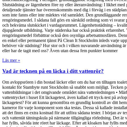
Slutstädning av lägenheten före ny eller återanvändning: I likhet m
detaljerade tjänster har överenskommits med dig i förväg i en städplan
som inte fanns eller inte märktes vid samrådet. Den grundläggande ren
rengöringsmedel. I sådana fall görs en särskild ordning som vi svarar 
och bekväma slutskicket i vardagsrummet. Lägenhetsstädning – kvalitet 
djupgående utbildning. Varje städerska har också praktisk erfarenhet. 
rengöringsmedel förbättrar också den osynliga arbetsatmosfären. Denna 
en enkel eller permanent tjänst På Clean It Stockholm inleds varje u
behöver vår städning? Hur stor och i vilken nuvarande användning är 
eller har de tagit med oss? Även utan dessa fem punkter kommer
Läs mer »
Vad är tecknen på en läcka i ditt vattenrör?
Om avloppsrören i din bostad läcker eller om du har en tilltagen toalet
kontakt för Stambyte runt Stockholm så snabbt som möjligt. Tecken på 
vattenbildningar i det omgivande området nära vattenledningen • Märkb
vattentrycket i huset Ett läckagetest, även kallad ett tryck-test på avlo
läckagetest? För att kunna genomföra en grundlig kontroll av ditt hem 
kameror för varje komponent som ska testas. Dessa så kallade installati
att det finns en extra kostnad för att utföra sådana tester. I början av
och vattentät tätningskula på närmaste tillgängliga rörledning. Det är 
har fyllts, såvida inte röret har läckage. Efter att kloaken har fyllts me