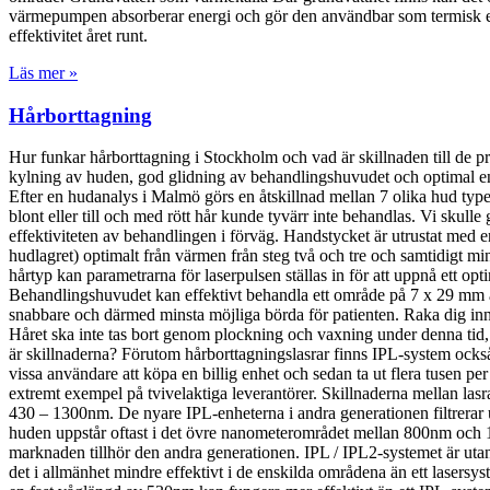
värmepumpen absorberar energi och gör den användbar som termisk en
effektivitet året runt.
Läs mer »
Hårborttagning
Hur funkar hårborttagning i Stockholm och vad är skillnaden till de
kylning av huden, god glidning av behandlingshuvudet och optimal ener
Efter en hudanalys i Malmö görs en åtskillnad mellan 7 olika hud typ
blont eller till och med rött hår kunde tyvärr inte behandlas. Vi skul
effektiviteten av behandlingen i förväg. Handstycket är utrustat med 
hudlagret) optimalt från värmen från steg två och tre och samtidigt 
hårtyp kan parametrarna för laserpulsen ställas in för att uppnå ett op
Behandlingshuvudet kan effektivt behandla ett område på 7 x 29 mm åt
snabbare och därmed minsta möjliga börda för patienten. Raka dig innan
Håret ska inte tas bort genom plockning och vaxning under denna tid, e
är skillnaderna? Förutom hårborttagningslasrar finns IPL-system också
vissa användare att köpa en billig enhet och sedan ta ut flera tusen per s
extremt exempel på tvivelaktiga leverantörer. Skillnaderna mellan lasra
430 – 1300nm. De nyare IPL-enheterna i andra generationen filtrerar 
huden uppstår oftast i det övre nanometerområdet mellan 800nm och 
marknaden tillhör den andra generationen. IPL / IPL2-systemet är ut
det i allmänhet mindre effektivt i de enskilda områdena än ett lasersys