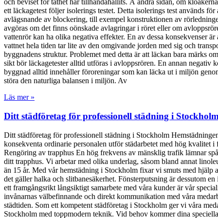
och beviset för täthet har tillhandahållits. Å andra sidan, om kloakerna 
ett läckagetest följer isolerings testet. Detta isolerings test används
avlägsnande av blockering, till exempel konstruktionen av rörledningen 
avgöras om det finns oönskade avlagringar i röret eller om avloppsröre
vattenrör kan ha olika negativa effekter. En av dessa konsekvenser 
vattnet hela tiden tar lite av den omgivande jorden med sig och transp
byggnadens struktur. Problemet med detta är att läckan bara märks om d
sikt bör läckagetester alltid utföras i avloppsrören. En annan negati
byggnad alltid innehåller föroreningar som kan läcka ut i miljön genom l
störa den naturliga balansen i miljön. Av
Läs mer »
Ditt städföretag för professionell städning i Stockhol
Ditt städföretag för professionell städning i Stockholm Hemstädninge
konsekventa ordinarie personalen utför städarbetet med hög kvalitet i
Rengöring av trapphus En hög frekvens av mänsklig trafik lämnar spår i
ditt trapphus. Vi arbetar med olika underlag, såsom bland annat linole
än 15 år. Med vår hemstädning i Stockholm fixar vi smuts med hjälp a
det gäller halka och slitbanesäkerhet. Fönsterputsning är dessutom en
ett framgångsrikt långsiktigt samarbete med våra kunder är vår speci
invånarnas välbefinnande och direkt kommunikation med våra medarbet
städtiden. Som ett kompetent städföretag i Stockholm ger vi våra meda
Stockholm med toppmodern teknik. Vid behov kommer dina speciella 