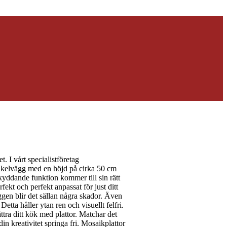
. I vårt specialistföretag
akelvägg med en höjd på cirka 50 cm
yddande funktion kommer till sin rätt
rfekt och perfekt anpassat för just ditt
ggen blir det sällan några skador. Även
etta håller ytan ren och visuellt felfri.
ättra ditt kök med plattor. Matchar det
din kreativitet springa fri. Mosaikplattor