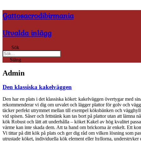
Hoppa
till
Gattosacrodibirmania
innehåll
Utvalda inlägg
Sök
Stäng
Admin
Den klassiska kakelväggen
Den har en plats i det klassiska köket: kakelväggen övertygar med sina 
rekommenderar vi dig om urvalet och lägger plattor för golv och vä
täcker perfekt utrymmet mellan till exempel köksbänken och vägghyll
vid spisen. Såser och fettstänk kan tas bort på plattor utan att lämna någr
kök Robust och lätt att underhålla – köket Kakel av hög kvalitet passa
värme kan inte skada dem. Att ta hand om brickorna är enkelt. Ett kommer
Vi tittar på ditt kök på plats och ger dig råd om vilken lösning som pass
utrustade köket, individuella kök element eller hyllorna, understryker de