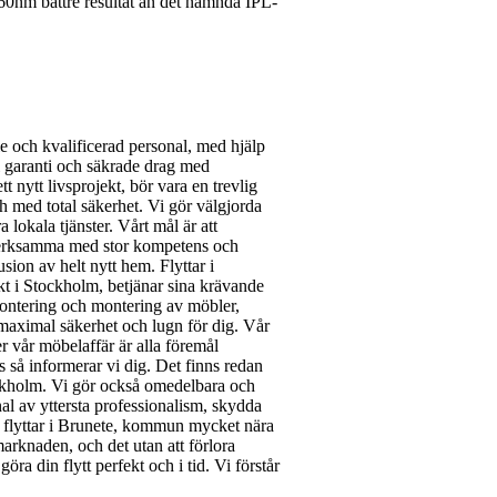
060nm bättre resultat än det nämnda IPL-
e och kvalificerad personal, med hjälp
tal garanti och säkrade drag med
t nytt livsprojekt, bör vara en trevlig
h med total säkerhet. Vi gör välgjorda
 lokala tjänster. Vårt mål är att
rkesverksamma med stor kompetens och
sion av helt nytt hem. Flyttar i
ikt i Stockholm, betjänar sina krävande
emontering och montering av möbler,
 maximal säkerhet och lugn för dig. Vår
r vår möbelaffär är alla föremål
s så informerar vi dig. Det finns redan
 Stockholm. Vi gör också omedelbara och
al av yttersta professionalism, skydda
så flyttar i Brunete, kommun mycket nära
marknaden, och det utan att förlora
öra din flytt perfekt och i tid. Vi förstår