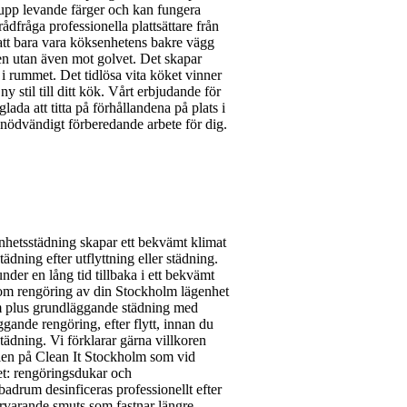
r upp levande färger och kan fungera
ådfråga professionella plattsättare från
att bara vara köksenhetens bakre vägg
den utan även mot golvet. Det skapar
 i rummet. Det tidlösa vita köket vinner
 stil till ditt kök. Vårt erbjudande för
ada att titta på förhållandena på plats i
 nödvändigt förberedande arbete för dig.
hetsstädning skapar ett bekvämt klimat
dning efter utflyttning eller städning.
der en lång tid tillbaka i ett bekvämt
on om rengöring av din Stockholm lägenhet
rum plus grundläggande städning med
ande rengöring, efter flytt, innan du
tstädning. Vi förklarar gärna villkoren
alen på Clean It Stockholm som vid
et: rengöringsdukar och
drum desinficeras professionellt efter
arvarande smuts som fastnar längre