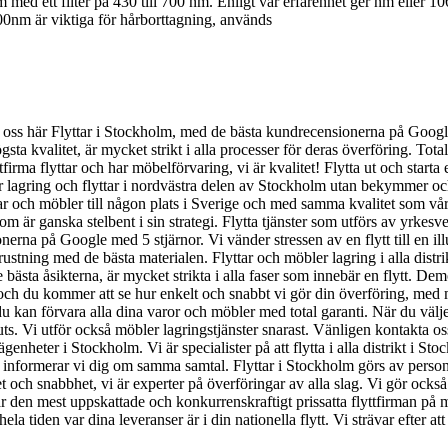
 med ett filter på 430 till 700 nm. Enligt vår erfarenhet ger nm eller 1
00nm är viktiga för hårborttagning, används
k oss här Flyttar i Stockholm, med de bästa kundrecensionerna på Googl
högsta kvalitet, är mycket strikt i alla processer för deras överföring. To
a flyttar och har möbelförvaring, vi är kvalitet! Flytta ut och starta et
er lagring och flyttar i nordvästra delen av Stockholm utan bekymmer oc
elar och möbler till någon plats i Sverige och med samma kvalitet som våra
or som är ganska stelbent i sin strategi. Flytta tjänster som utförs av y
rna på Google med 5 stjärnor. Vi vänder stressen av en flytt till en illu
rustning med de bästa materialen. Flyttar och möbler lagring i alla distr
e bästa åsikterna, är mycket strikta i alla faser som innebär en flytt. D
 och du kommer att se hur enkelt och snabbt vi gör din överföring, med
du kan förvara alla dina varor och möbler med total garanti. När du välje
muts. Vi utför också möbler lagringstjänster snarast. Vänligen kontakta os
lägenheter i Stockholm. Vi är specialister på att flytta i alla distrikt i
å informerar vi dig om samma samtal. Flyttar i Stockholm görs av person
tet och snabbhet, vi är experter på överföringar av alla slag. Vi gör ock
 är den mest uppskattade och konkurrenskraftigt prissatta flyttfirman på 
tiden var dina leveranser är i din nationella flytt. Vi strävar efter att g