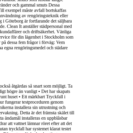
, ränder och gammal smuts Dessa
ill exempel måste avfall bortskaffas
 användning av rengöringsteknik eller
 i Göteborg är fortfarande det säljbara
de. Clean It anställer städpersonal med
 kundaffärer och driftsäkerhet. Vänliga
service för din lägenhet i Stockholm som
r på dessa fem frågor i förväg: Vem
ina egna rengöringsmedel och städare
 också åtgärdas så snart som möjligt. Ta
igt högre än vanligt • Det har skapats
nt huset • Ett märkbart Tryckfall i
a. Hur fungerar testproceduren genom
ikerna installera sin utrustning och
vakning. Detta är det främsta skälet till
etta ändamål installeras en uppblåsbar
r att vattnet lämnar röret efter att det
utan tryckfall har systemet klarat testet