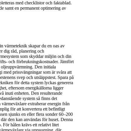
mpletteras med checklistor och faktablad.
kande samt en permanent optimering av
in värmeteknik skapar du en oas av
r dig råd, planering och
värmesystem som skyddar miljön och din
ifts- och förbrukningskostnader. Jämfört
 oljeuppvärmning. Den initiala
gi med prissvängningar som är svåra att
rstenens svep och utsläppstest. Spara på
niken för detta system lyckas generera
het, eftersom energikällorna ligger
ivå inuti enheten. Den resulterande
danstående system så finns det
En värmeväxlare extraherar energin från
ig för att konvertera ett befintligt
en sjunks en eller flera sonder 60–200
, där den kan användas för huset. Denna
ör hålen krävs ett relativt litet
 värmeväxlare via uppsugning, där