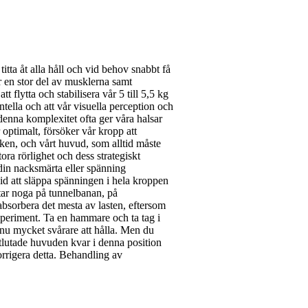
itta åt alla håll och vid behov snabbt få
r en stor del av musklerna samt
 flytta och stabilisera vår 5 till 5,5 kg
ntella och att vår visuella perception och
denna komplexitet ofta ger våra halsar
 optimalt, försöker vår kropp att
rken, och vårt huvud, som alltid måste
ora rörlighet och dess strategiskt
 din nacksmärta eller spänning
id att släppa spänningen i hela kroppen
tar noga på tunnelbanan, på
 absorbera det mesta av lasten, eftersom
 experiment. Ta en hammare och ta tag i
nu mycket svårare att hålla. Men du
åtlutade huvuden kvar i denna position
korrigera detta. Behandling av