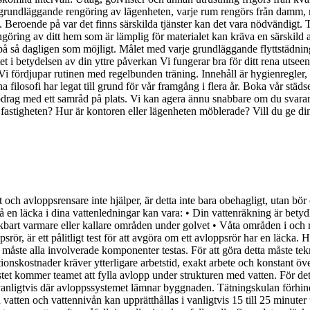
ed grundläggande rengöring av lägenheten, varje rum rengörs från damm
. Beroende på var det finns särskilda tjänster kan det vara nödvändigt. T
göring av ditt hem som är lämplig för materialet kan kräva en särskild
på så dagligen som möjligt. Målet med varje grundläggande flyttstädning
i betydelsen av din yttre påverkan Vi fungerar bra för ditt rena utseen
Vi fördjupar rutinen med regelbunden träning. Innehåll är hygienregler,
filosofi har legat till grund för vår framgång i flera år. Boka vår städ
ppdrag med ett samråd på plats. Vi kan agera ännu snabbare om du svara
fastigheten? Hur är kontoren eller lägenheten möblerade? Vill du ge d
t och avloppsrensare inte hjälper, är detta inte bara obehagligt, utan bör
en läcka i dina vattenledningar kan vara: • Din vattenräkning är betydl
art varmare eller kallare områden under golvet • Våta områden i och ru
ppsrör, är ett pålitligt test för att avgöra om ett avloppsrör har en läck
måste alla involverade komponenter testas. För att göra detta måste tekn
onskostnader kräver ytterligare arbetstid, exakt arbete och konstant över
 testet kommer teamet att fylla avlopp under strukturen med vatten. För d
vanligtvis där avloppssystemet lämnar byggnaden. Tätningskulan förhindra
d vatten och vattennivån kan upprätthållas i vanligtvis 15 till 25 minuter 