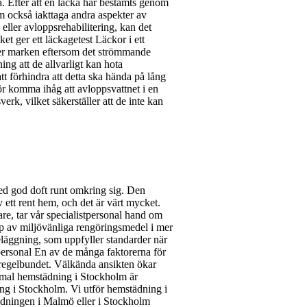
ka. Efter att en läcka har bestämts genom
em också iakttaga andra aspekter av
eller avloppsrehabilitering, kan det
t ger ett läckagetest Läckor i ett
der marken eftersom det strömmande
ng att de allvarligt kan hota
t förhindra att detta ska hända på lång
ör komma ihåg att avloppsvattnet i en
erk, vilket säkerställer att de inte kan
ed god doft runt omkring sig. Den
ett rent hem, och det är värt mycket.
re, tar vår specialistpersonal hand om
älp av miljövänliga rengöringsmedel i mer
läggning, som uppfyller standarder när
 personal En av de många faktorerna för
 regelbundet. Välkända ansikten ökar
imal hemstädning i Stockholm är
ing i Stockholm. Vi utför hemstädning i
dningen i Malmö eller i Stockholm