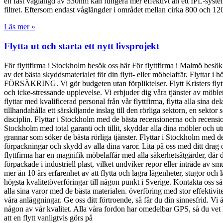
en fast våglängd av 530nm kan fungera mer effektivt än ett IPL-system
filtret. Eftersom endast våglängder i området mellan cirka 800 och 12
Läs mer »
Flytta ut och starta ett nytt livsprojekt
För flyttfirma i Stockholm besök oss här För flyttfirma i Malmö besö
av det bästa skyddsmaterialet för din flytt- eller möbelaffär. Flyttar i 
FÖRSÄKRING. Vi gör budgeten utan förpliktelser. Flytt Kristers flyttfirm
och icke-stressande upplevelse. Vi erbjuder dig våra tjänster av möbl
flyttar med kvalificerad personal från vår flyttfirma, flytta alla sina d
tillhandahålla ett särskiljande inslag till den rörliga sektorn, en sekt
disciplin. Flyttar i Stockholm med de bästa recensionerna och recensione
Stockholm med total garanti och tillit, skyddar alla dina möbler och ut
grannar som söker de bästa rörliga tjänster. Flyttar i Stockholm med d
förpackningar och skydd av alla dina varor. Lita på oss med ditt drag
flyttfirma har en magnifik möbelaffär med alla säkerhetsåtgärder, där 
förpackade i industriell plast, vilket undviker repor eller inträde av s
mer än 10 års erfarenhet av att flytta och lagra lägenheter, stugor och 
högsta kvalitetöverföringar till någon punkt i Sverige. Kontakta oss s
alla sina varor med de bästa materialen. överföring med stor effektivi
våra anläggningar. Ge oss ditt förtroende, så får du din sinnesfrid. Vi
någon av vår kvalitet. Alla våra fordon har omedelbar GPS, så du vet hela 
att en flytt vanligtvis görs på