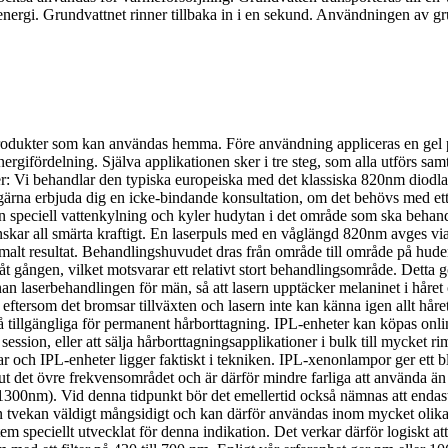
ergi. Grundvattnet rinner tillbaka in i en sekund. Användningen av g
 produkter som kan användas hemma. Före användning appliceras en gel p
gifördelning. Själva applikationen sker i tre steg, som alla utförs sam
er: Vi behandlar den typiska europeiska med det klassiska 820nm diodl
le gärna erbjuda dig en icke-bindande konsultation, om det behövs med et
en speciell vattenkylning och kyler hudytan i det område som ska behand
minskar all smärta kraftigt. En laserpuls med en våglängd 820nm avges v
timalt resultat. Behandlingshuvudet dras från område till område på hude
 gången, vilket motsvarar ett relativt stort behandlingsområde. Detta 
 laserbehandlingen för män, så att lasern upptäcker melaninet i håret och
ftersom det bromsar tillväxten och lasern inte kan känna igen allt håre
 tillgängliga för permanent hårborttagning. IPL-enheter kan köpas online
ession, eller att sälja hårborttagningsapplikationer i bulk till mycket riml
r och IPL-enheter ligger faktiskt i tekniken. IPL-xenonlampor ger ett bli
ut det övre frekvensområdet och är därför mindre farliga att använda ä
1300nm). Vid denna tidpunkt bör det emellertid också nämnas att endas
an tvekan väldigt mångsidigt och kan därför användas inom mycket oli
tem speciellt utvecklat för denna indikation. Det verkar därför logiskt a