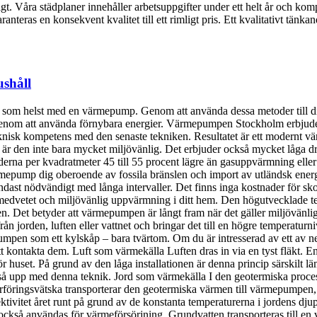
tligt. Våra städplaner innehåller arbetsuppgifter under ett helt år och ko
nteras en konsekvent kvalitet till ett rimligt pris. Ett kvalitativt tän
ushåll
r som helst med en värmepump. Genom att använda dessa metoder till d
 genom att använda förnybara energier. Värmepumpen Stockholm erbjude
eknisk kompetens med den senaste tekniken. Resultatet är ett modernt 
är den inte bara mycket miljövänlig. Det erbjuder också mycket låga dr
rna per kvadratmeter 45 till 55 procent lägre än gasuppvärmning eller
ärmepump dig oberoende av fossila bränslen och import av utländsk ener
ast nödvändigt med långa intervaller. Det finns inga kostnader för sko
dvetet och miljövänlig uppvärmning i ditt hem. Den högutvecklade tek
n. Det betyder att värmepumpen är långt fram när det gäller miljövänlig
n jorden, luften eller vattnet och bringar det till en högre temperaturn
pen som ett kylskåp – bara tvärtom. Om du är intresserad av ett av ne
tt kontakta dem. Luft som värmekälla Luften dras in via en tyst fläkt. 
set. På grund av den låga installationen är denna princip särskilt lämpl
upp med denna teknik. Jord som värmekälla I den geotermiska process
erföringsvätska transporterar den geotermiska värmen till värmepumpen
itet året runt på grund av de konstanta temperaturerna i jordens djup. F
ckså användas för värmeförsörjning. Grundvatten transporteras till en