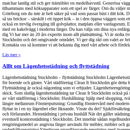
matchar lantlig stil och ger trämöbler en medelhavsstil. Generösa vägg
tillsammans med köksapparater som ett spel av färger. Om du väljer matt 
Göteborg om du inte är helt säker på vad som passar bäst i ditt kök.
så tas brickor – särskilt i ett öppet kök – in i den öppna väggen som 
också en trevlig övergång till golvplattor, matplats eller vardagsrum.
med en kakelvägg i moderna färger. Du kan välja om dina nya enfärgade 
dig Vi har mer än 20 års expertis inom allt plattsättning. Vi är stolta 
Stockholm och det omgivande området. Vi ger dig råd om valet av brick
Kontakta oss så kommer vi att bekanta dig med vårt arbete och förde
Läs mer »
Alllt om Lägenhetsstädning och flyttstädning
Lägenhetsstädning Stockholm – flyttstädning Stockholm Lägenhetsst
för boende och gäster. Vårt städföretag Clean It Stockholm gör detta b
Flyttstädning är också någonting som vi erbjuder. Lägenhetsrengöring 
skick. Som slutlig lägenhetsstädning tar Clean It Stockholm också på s
av vårt städföretag i Stockholm: Hushållning: hjälp med shopping, tv
längre mellanrum Fönsterputsning: Grundlig fönstervård med modern re
flyttar in i en ny lägenhet eller liknande. Visste du det? Sjukförsäkring
och förfarandet. Hemstädning i privata hushåll När det gäller städnin
eventuell kontorsstädning i Stockholm. Det innebär sådan regelbunden
rengöringsmedel av angivna färger används för möbler, möbler och gol
underhållsrengöring Ytterligare grundläggande rengöring med överensk