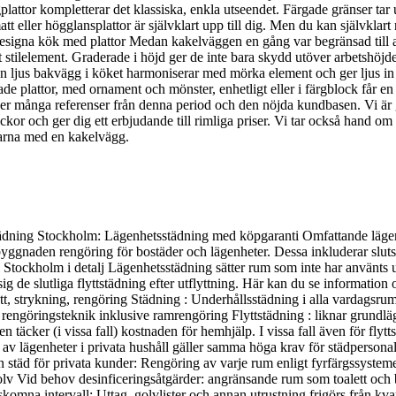
plattor kompletterar det klassiska, enkla utseendet. Färgade gränser ta
eller högglansplattor är självklart upp till dig. Men du kan självklart r
 Designa kök med plattor Medan kakelväggen en gång var begränsad till 
ett stilelement. Graderade i höjd ger de inte bara skydd utöver arbetshöj
 En ljus bakvägg i köket harmoniserar med mörka element och ger ljus in
plattor, med ornament och mönster, enhetligt eller i färgblock får en ny
över många referenser från denna period och den nöjda kundbasen. Vi är gl
or och ger dig ett erbjudande till rimliga priser. Vi tar också hand om
larna med en kakelvägg.
ädning Stockholm: Lägenhetsstädning med köpgaranti Omfattande lägen
yggnaden rengöring för bostäder och lägenheter. Dessa inkluderar slutstä
Stockholm i detalj Lägenhetsstädning sätter rum som inte har använts un
ig de slutliga flyttstädning efter utflyttning. Här kan du se informati
ätt, strykning, rengöring Städning : Underhållsstädning i alla vardags
ngöringsteknik inklusive ramrengöring Flyttstädning : liknar grundlägg
en täcker (i vissa fall) kostnaden för hemhjälp. I vissa fall även för flyt
g av lägenheter i privata hushåll gäller samma höga krav för städperson
 städ för privata kunder: Rengöring av varje rum enligt fyrfärgssystem
v Vid behov desinficeringsåtgärder: angränsande rum som toalett och ba
omna intervall: Uttag, golvlister och annan utrustning frigörs från kv