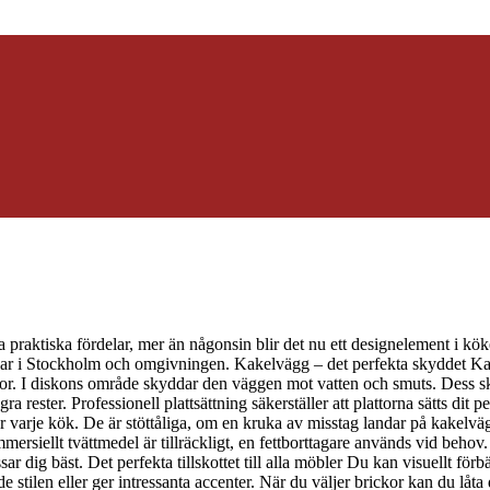
praktiska fördelar, mer än någonsin blir det nu ett designelement i köket
ggar i Stockholm och omgivningen. Kakelvägg – det perfekta skyddet K
or. I diskons område skyddar den väggen mot vatten och smuts. Dess sk
a rester. Professionell plattsättning säkerställer att plattorna sätts dit pe
r varje kök. De är stöttåliga, om en kruka av misstag landar på kakelvä
siellt tvättmedel är tillräckligt, en fettborttagare används vid behov. D
ar dig bäst. Det perfekta tillskottet till alla möbler Du kan visuellt förb
 stilen eller ger intressanta accenter. När du väljer brickor kan du låta 