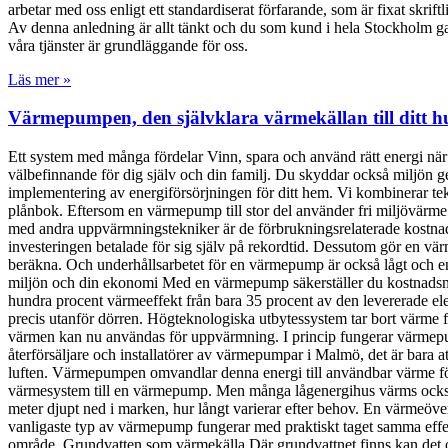
arbetar med oss enligt ett standardiserat förfarande, som är fixat skrif
Av denna anledning är allt tänkt och du som kund i hela Stockholm gara
våra tjänster är grundläggande för oss.
Läs mer »
Värmepumpen, den självklara värmekällan till ditt h
Ett system med många fördelar Vinn, spara och använd rätt energi nä
välbefinnande för dig själv och din familj. Du skyddar också miljön
implementering av energiförsörjningen för ditt hem. Vi kombinerar t
plånbok. Eftersom en värmepump till stor del använder fri miljövärme 
med andra uppvärmningstekniker är de förbrukningsrelaterade kostnade
investeringen betalade för sig själv på rekordtid. Dessutom gör en v
beräkna. Och underhållsarbetet för en värmepump är också lågt och end
miljön och din ekonomi Med en värmepump säkerställer du kostnadsme
hundra procent värmeeffekt från bara 35 procent av den levererade ele
precis utanför dörren. Högteknologiska utbytessystem tar bort värme frå
värmen kan nu användas för uppvärmning. I princip fungerar värmepum
återförsäljare och installatörer av värmepumpar i Malmö, det är bara a
luften. Värmepumpen omvandlar denna energi till användbar värme för hu
värmesystem till en värmepump. Men många lågenergihus värms också 
meter djupt ned i marken, hur långt varierar efter behov. En värmeöv
vanligaste typ av värmepump fungerar med praktiskt taget samma effektiv
område. Grundvatten som värmekälla Där grundvattnet finns kan det o