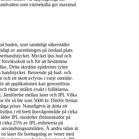
rundvatten som värmekälla ger maximal
å huden, som samtidigt säkerställer
tidigt av anordningen på önskad plats.
aserhandstycket. Mycket ljus hud och
t försöksskott och för att bestämma
las. Detta skyddar epidermis (yttre
ia handstycket. Beroende på hud- och
n och ett skott avfyras i varje område.
gör att applikationen kan genomföras
 riktar strålen exakt i folliklarna.
t. Jämförelse mellan laser och IPL Vilka
 för så lite som 5000 kr. Därför frestas
iga priser. Naturligtvis är detta ett
xtljus i ett brett ljusvågområde på cirka
n äldre IPL-modeller (brännskador på
t cirka 25% av IPL-enheterna på
ka användningsområden. Å andra sidan är
tt en laser för borttagning av vener med