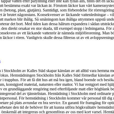
tappar vatten efter påfyllning eller inte kan fyllas alls, finns det en läc
 för att bestämma exakt var läckan är. Förutom läckor kan vårt kamerasyst
(betong, plast, gjutjärn). Samtidigt, som förberedelse för rörrengöring 
t är brutet någonstans. Konsekvenser av läckande vattenledningar – vilke
är att marken blir ihålig. Så småningom kan ihåliga utrymmen uppstå un
orterar det bort. Med tiden kan dessa hålrum expandera i sådan utsträckni
en direkt orsakar en stor skada, till exempel stopp i ledningarna. För at
v konsekvens av ett läckande vattenrör är nämnda miljöförorening. Man b
äckor i rören. Vanligtvis skulle dessa filtreras ut av ett avloppsreningsv
m
n i Stockholm av Kalles Städ skapar känslan av att alltid vara hemma m
 fokus. Hemstädningen Stockholm från Kalles Städ förmedlar känslan av 
 trapphus. För att få ditt hus att må bra igen, bland boende och besöka
um, konstgjord material, natursten eller mattor. Vi har rentgjort med hj
v en grundläggande rengöring med efterföljande matt eller högblank be
 integrerad del av tjänstelistan. Hemtädning i Stockholm med ordinarie
alistpersonal. För hemstädning i Stockholm kommer vår personal till dig
are på plats avrundar en bra service. En garanti för framgång för opt
rbetare den tid de behöver för att kunna utföra högkvalitativ hemstädn
önskemål att integreras och genomföras av oss med kort varsel. Hemtä