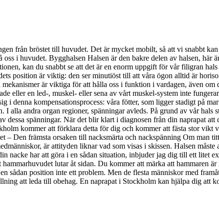
 från bröstet till huvudet. Det är mycket mobilt, så att vi snabbt kan t
 slå oss i huvudet. Bygghalsen Halsen är den bakre delen av halsen, här ä
en, kan du snabbt se att det är en enorm uppgift för vår filigran hals att
s position är viktig: den ser minutiöst till att våra ögon alltid är horiso
mekanismer är viktiga för att hålla oss i funktion i vardagen, även om 
de eller en led-, muskel- eller sena av vårt muskel-system inte fungerar
 sig i denna kompensationsprocess: våra fötter, som ligger stadigt på ma
 I alla andra organ regioner, spänningar avleds. På grund av vår hals st
 av dessa spänningar. När det blir klart i diagnosen från din naprapat att
olm kommer att förklara detta för dig och kommer att fästa stor vikt v
vudet – Den främsta orsaken till nacksmärta och nackspänning Om man tit
a medmänniskor, är attityden liknar vad som visas i skissen. Halsen måste
n nacke har att göra i en sådan situation, inbjuder jag dig till ett litet
att hammarhuvudet lutar åt sidan. Du kommer att märka att hammaren är 
, är en sådan position inte ett problem. Men de flesta människor med fram
ällning att leda till obehag. En naprapat i Stockholm kan hjälpa dig att 