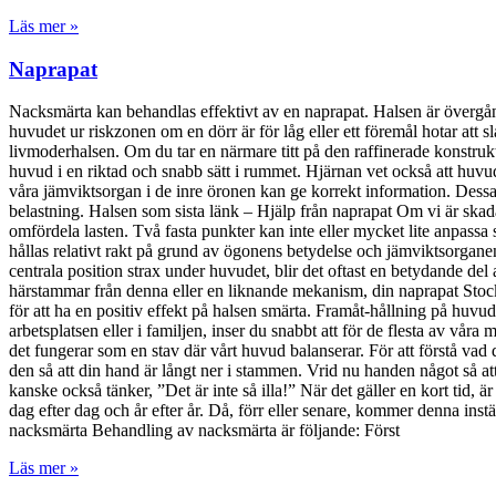
Läs mer »
Naprapat
Nacksmärta kan behandlas effektivt av en naprapat. Halsen är övergången
huvudet ur riskzonen om en dörr är för låg eller ett föremål hotar att
livmoderhalsen. Om du tar en närmare titt på den raffinerade konstruktion
huvud i en riktad och snabb sätt i rummet. Hjärnan vet också att huvudet
våra jämviktsorgan i de inre öronen kan ge korrekt information. Dessa 
belastning. Halsen som sista länk – Hjälp från naprapat Om vi är skada
omfördela lasten. Två fasta punkter kan inte eller mycket lite anpassa
hållas relativt rakt på grund av ögonens betydelse och jämviktsorganen.
centrala position strax under huvudet, blir det oftast en betydande del
härstammar från denna eller en liknande mekanism, din naprapat Stockh
för att ha en positiv effekt på halsen smärta. Framåt-hållning på hu
arbetsplatsen eller i familjen, inser du snabbt att för de flesta av vår
det fungerar som en stav där vårt huvud balanserar. För att förstå vad di
den så att din hand är långt ner i stammen. Vrid nu handen något så 
kanske också tänker, ”Det är inte så illa!” När det gäller en kort tid
dag efter dag och år efter år. Då, förr eller senare, kommer denna inst
nacksmärta Behandling av nacksmärta är följande: Först
Läs mer »